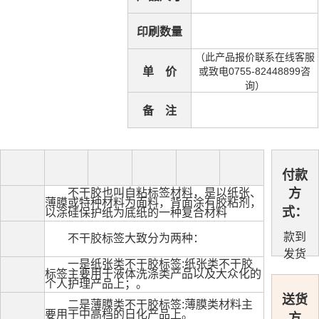
印刷数量
（此产品报价联系在线客服
单 价
或致电0755-82448899咨
询）
备 注
付款
不干胶也叫自粘标签材料，是以纸张、
方
薄膜或特种材料为面料，背面涂有胶粘剂，
式：
以涂硅保护纸为底纸的一种复合材料
款到
不干胶标签大致分为两种：
发货
一是纸张类不干胶标签
:
纸张类不干胶
标签主要用于液体洗涤类产品以及大众化的
个人护理产品上；。
送货
二是薄膜类不干胶标签
:
薄膜类材料主
要用于中高档的日化产品上。
方