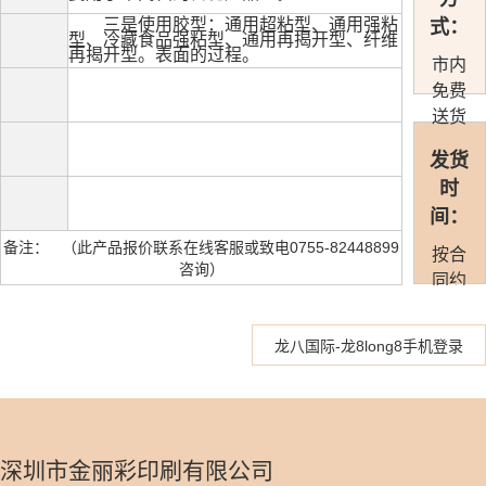
三是使用胶型：通用超粘型、通用强粘
式：
型、冷藏食品强粘型、通用再揭开型、纤维
再揭开型。表面的过程。
市内
免费
送货
发货
时
间：
备注： （此产品报价联系在线客服或致电0755-82448899
按合
咨询）
同约
定准
时发
龙八国际-龙8long8手机登录
货
深圳市金丽彩印刷有限公司