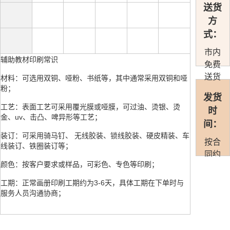
送货
方
式：
市内
辅助教材印刷常识
免费
送货
材料：可选用双铜、哑粉、书纸等，其中通常采用双铜和哑
粉；
发货
工艺：表面工艺可采用覆光膜或哑膜，可过油、烫银、烫
时
金、uv、击凸、啤异形等工艺；
间：
装订：可采用骑马钉、 无线胶装、锁线胶装、硬皮精装、车
按合
线装订、铁圈装订等；
同约
颜色：按客户要求或样品，可彩色、专色等印刷；
定准
时发
工期：正常画册印刷工期约为3-6天，具体工期在下单时与
货
服务人员沟通协商；