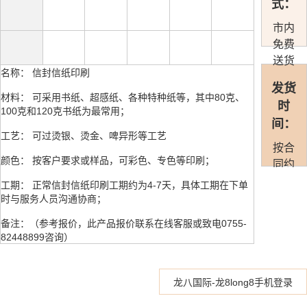
式：
市内
免费
送货
名称： 信封信纸印刷
发货
材料： 可采用书纸、超感纸、各种特种纸等，其中80克、
时
100克和120克书纸为最常用；
间：
工艺： 可过烫银、烫金、啤异形等工艺
按合
颜色： 按客户要求或样品，可彩色、专色等印刷；
同约
定准
工期： 正常信封信纸印刷工期约为4-7天，具体工期在下单
时发
时与服务人员沟通协商；
货
备注：（参考报价，此产品报价联系在线客服或致电0755-
82448899咨询）
龙八国际-龙8long8手机登录