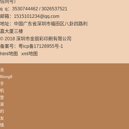
信同号）
q q：3530744462 / 3026537521
邮箱：
1515101234@qq.com
地址：中国广东省深圳市福田区八卦四路利
嘉大厦三楼
© 2018 深圳市金丽彩印刷有限公司
备案号：粤icp备17128955号-1
html地图
xml地图
龙
8long8
手
机
登
录
的
友
情