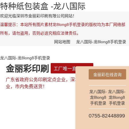
特种纸包装盒 -龙八国际
欢迎光临深圳市金丽彩印刷有限公司网站！
温馨提示：本站所有图片素材龙8long8手机登录的版权均为本厂网络部
所有，请勿盗用，否则必追究相应法律责任。
网站地图
龙八国际-龙8long8手机登录
龙八国际-龙8long8手机登录
金丽彩印刷
工厂唯一直属网站
金丽彩在线咨询
广东省政府公务印刷定点企业，深圳市政府公务印刷定点企
业，市内免费送货！
龙八国际-
龙八国际-
龙8long8
龙8long8
手机登录
手机登录
全国咨询热线：
0755-82448899
0755-82448899
181-2654-7478