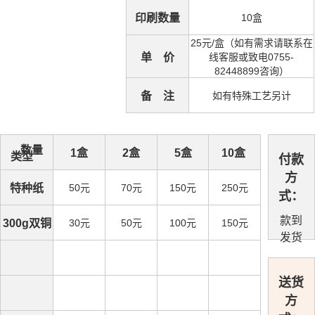
印刷数量
10盒
25元/盒（如有需求请联系在
单 价
线客服或致电0755-
82448899咨询）
备 注
如有特殊工艺另计
数量
1盒
2盒
5盒
10盒
类型
付款
方
特种纸
50元
70元
150元
250元
式：
款到
300g双铜
30元
50元
100元
150元
发货
送货
方