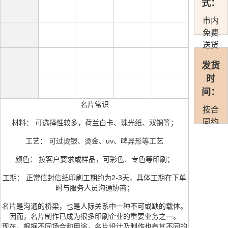
式：
市内
免费
送货
发货
时
间：
名片常识
按合
同约
材料： 可选择性较多，荷兰白卡、珠光纸、双铜等；
定准
工艺： 可过烫银、烫金、uv、啤异形等工艺
时发
货
颜色： 按客户要求或样品，可彩色、专色等印刷；
工期： 正常信封信纸印刷工期约为2-3天，具体工期在下单
时与服务人员沟通协商；
名片是沟通的桥梁，也是人际关系中一种不可或缺的载体。
因而，名片制作已成为很多印刷企业的重要业务之一。
现在，根据不同场合和用途，名片设计及制作也有其不同的