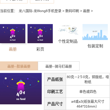
当前位置：
龙八国际-龙8long8手机登录
>
数码印刷
>
画册
>
个性定制品
包装定制
画册
彩页
画册--胶装画册
画册--骑马钉画册
80克－2５0克，铜版纸，哑
产品纸张
粉纸
印刷工艺
单色或四色
a4或a3(纸张最大尺寸
产品尺寸
464*316mm）