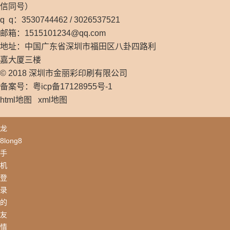
信同号）
q q：3530744462 / 3026537521
邮箱：
1515101234@qq.com
地址：中国广东省深圳市福田区八卦四路利
嘉大厦三楼
© 2018 深圳市金丽彩印刷有限公司
备案号：粤icp备17128955号-1
html地图
xml地图
龙
8long8
手
机
登
录
的
友
情