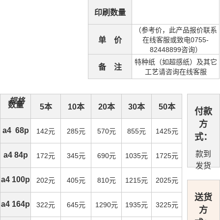
印刷数量
（参考价，此产品报价联系
单 价
在线客服或致电0755-
82448899咨询）
特种纸（如超感纸）及其它
备 注
工艺请咨询在线客服
规格
数量
5本
10本
20本
30本
50本
付款
方
a4 68p
142元
285元
570元
855元
1425元
式：
款到
a4 84p
172元
345元
690元
1035元
1725元
发货
a4 100p
202元
405元
810元
1215元
2025元
送货
a4 164p
322元
645元
1290元
1935元
3225元
方