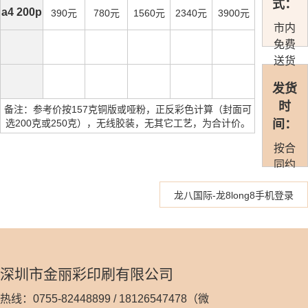
式：
a4 200p
390元
780元
1560元
2340元
3900元
市内
免费
送货
发货
时
备注：参考价按157克铜版或哑粉，正反彩色计算（封面可
选200克或250克），无线胶装，无其它工艺，为合计价。
间：
按合
同约
定准
龙八国际-龙8long8手机登录
时发
货
深圳市金丽彩印刷有限公司
热线：0755-82448899 / 18126547478（微