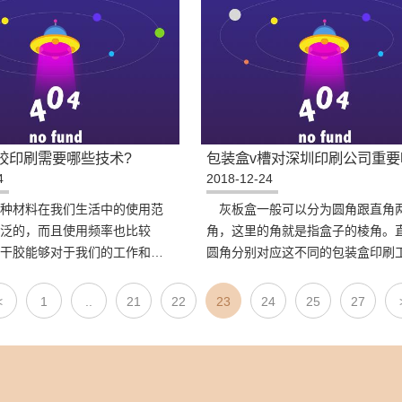
胶印刷需要哪些技术?
包装盒v槽对深圳印刷公司重要
4
2018-12-24
种材料在我们生活中的使用范
灰板盒一般可以分为圆角跟直角
泛的，而且使用频率也比较
角，这里的角就是指盒子的棱角。
干胶能够对于我们的工作和生
圆角分别对应这不同的包装盒印刷
的帮助作用。那么，透明不干
前者是通过啤出来，后者却是要v槽
哪些技术?下面由深
为直角在美观度等各方面都比
<
1
..
21
22
23
24
25
27