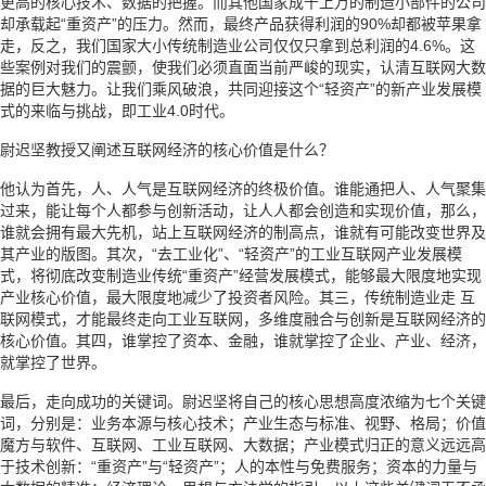
更高的核心技术、数据的把握。而其他国家成千上万的制造小部件的公司
却承载起“重资产”的压力。然而，最终产品获得利润的90%却都被苹果拿
走，反之，我们国家大小传统制造业公司仅仅只拿到总利润的4.6%。这
些案例对我们的震颤，使我们必须直面当前严峻的现实，认清互联网大数
据的巨大魅力。让我们乘风破浪，共同迎接这个“轻资产”的新产业发展模
式的来临与挑战，即工业4.0时代。
尉迟坚教授又阐述互联网经济的核心价值是什么？
他认为首先，人、人气是互联网经济的终极价值。谁能通把人、人气聚集
过来，能让每个人都参与创新活动，让人人都会创造和实现价值，那么，
谁就会拥有最大先机，站上互联网经济的制高点，谁就有可能改变世界及
其产业的版图。其次，“去工业化”、“轻资产”的工业互联网产业发展模
式，将彻底改变制造业传统“重资产”经营发展模式，能够最大限度地实现
产业核心价值，最大限度地减少了投资者风险。其三，传统制造业走 互
联网模式，才能最终走向工业互联网，多维度融合与创新是互联网经济的
核心价值。其四，谁掌控了资本、金融，谁就掌控了企业、产业、经济，
就掌控了世界。
最后，走向成功的关键词。尉迟坚将自己的核心思想高度浓缩为七个关键
词，分别是：业务本源与核心技术；产业生态与标准、视野、格局；价值
魔方与软件、互联网、工业互联网、大数据；产业模式归正的意义远远高
于技术创新：“重资产”与“轻资产”；人的本性与免费服务；资本的力量与