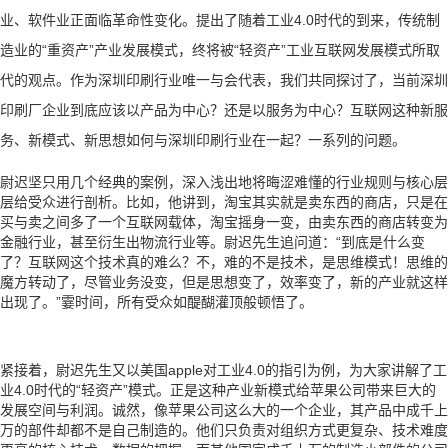
业、软件业正面临革命性变化。提出了随着工业4.0时代的到来，传统制
造业的“重资产”产业发展模式，终将被“轻资产”工业互联网发展模式所取
代的观点。作为深圳印刷行业唯一与会代表，我们共同探讨了，当前深圳
印刷厂企业到底应该以产品为中心？还是以服务为中心？互联网这种新服
务、新模式、新思想如何与深圳印刷行业在一起？一系列的问题。
尉迟坚只用几个经典的案例，深入浅出地将晦涩难懂的行业规则与核心层
层给受众进行剖析。比如，他讲到，淘宝其实就是卖东西的商店，只是在
买与卖之间多了一个互联网载体，淘宝摇身一变，由卖东西的商店转变为
金融行业，甚至衍生出物流行业等。尉迟先生追问道：“到底是什么变
了？互联网这个技术真的难么？不，难的不是技术，是思维模式！思维的
魔方转动了，尽管业务没变，但是思想变了，效率变了，新的产业就这样
出现了。”霎时间，所有受众如醍醐灌顶般顿悟了。
紧接着，尉迟先生又以美国apple对工业4.0的指引为例，为大家讲解了工
业4.0时代的“轻资产”模式。正是这种产业新模式给苹果公司带来巨大的
发展空间与利润。诚然，像苹果公司这么大的一个企业，其产品中成千上
万的部件却都不是自己制造的。他们只负责对组织方式更复杂、技术难度