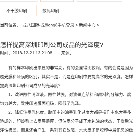
不干胶印刷
数码印刷
当前位置：
龙八国际-龙8long8手机登录
>
新闻中心
>
怎样提高深圳印刷公司成品的光泽度?
时间：2018-12-21 13:21:08
来源：
有的样本印刷出来显的非常亮，有的会显得比较闷，有的会说是因为
覆光膜和哑膜的区别，其实不是，而是在印刷中要提高它的光泽度。怎样
提高深圳印刷公司成品的光泽度?
1、改进酸性润湿液。酸性越强，对油墨连结料和颜料的分解力、腐
蚀力越大，致使印迹膜面粗糙，降低了光泽。
2、降低油墨乳化度。胶印中的油墨乳化过度大都是操作中水大墨多
造成的，印迹看上去墨层很厚，但油墨分子成了水包油的状态，干燥后光
泽性极差，而且还会产生一系列其它故障。水大墨多是胶印中最犯忌的做