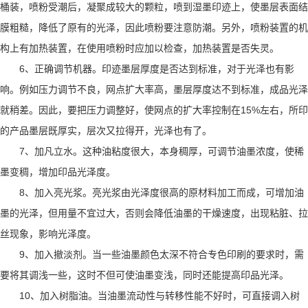
桶装，喷粉受潮后，凝聚成较大的颗粒，喷到湿墨印迹上，使墨层表面结
膜粗糙，降低了原有的光泽，因此喷粉要注意防潮。另外，喷粉装置的机
构上有加热装置，在使用喷粉时应加以检查，加热装置是否失灵。
6、正确调节机器。印迹墨层厚度是否达到标准，对于光泽也有影
响。例如压力调节不良，网点扩大率高，墨层厚度达不到标准，成品光泽
就稍差。因此，要把压力调整好，使网点的扩大率控制在15%左右，所印
的产品墨层既厚实，层次又拉得开，光泽也有了。
7、加凡立水。这种油粘度很大，本身稠厚，可调节油墨浓度，使稀
墨变稠，增加印品光泽度。
8、加入亮光浆。亮光浆由光泽度很高的原材料加工而成，可增加油
墨的光泽，但用量不宜过大，否则会降低油墨的干燥速度，出现粘脏、拉
丝现象，影响光泽度。
9、加入撤淡剂。当一些油墨颜色太深不符合专色印刷的要求时，需
要将其调浅一些，这时不但可使油墨变浅，同时还能提高印品光泽。
10、加入树脂油。当油墨流动性与转移性能不好时，可直接调入树