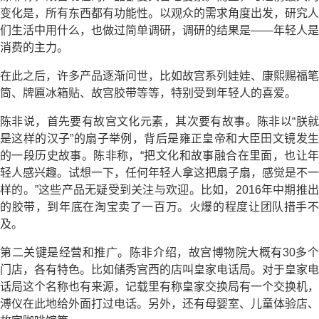
变化是，所有东西都有功能性。以观众的需求角度出发，研究人
们生活中用什么，也做过简单调研，调研的结果是——年轻人是
消费的主力。
在此之后，许多产品逐渐问世，比如故宫系列娃娃、康熙赐福笔
筒、牌匾冰箱贴、故宫胶带等等，特别受到年轻人的喜爱。
陈非说，首先要有故宫文化元素，其次要有故事。陈非以“朕就
是这样的汉子”的扇子举例，背后是雍正皇帝和大臣田文镜发生
的一段历史故事。陈非称，“把文化和故事融合在里面，也让年
轻人感兴趣。试想一下，任何年轻人拿这把扇子扇，感觉是不一
样的。”这些产品无疑受到关注与欢迎。比如，2016年中期推出
的胶带，到年底在淘宝卖了一百万。火爆的程度让团队措手不
及。
第二关键是经营和推广。陈非介绍，故宫博物院大概有30多个
门店，各有特色。比如储秀宫西的店叫皇家电话局。对于皇家电
话局这个名称也有来源，记载里有称皇家交换局有一个交换机，
溥仪在此地给外面打过电话。另外，还有母婴室、儿童体验店、