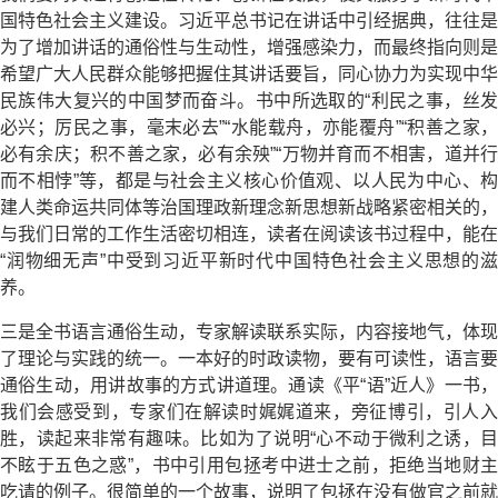
国特色社会主义建设。习近平总书记在讲话中引经据典，往往是
为了增加讲话的通俗性与生动性，增强感染力，而最终指向则是
希望广大人民群众能够把握住其讲话要旨，同心协力为实现中华
民族伟大复兴的中国梦而奋斗。书中所选取的“利民之事，丝发
必兴；厉民之事，毫末必去”“水能载舟，亦能覆舟”“积善之家，
必有余庆；积不善之家，必有余殃”“万物并育而不相害，道并行
而不相悖”等，都是与社会主义核心价值观、以人民为中心、构
建人类命运共同体等治国理政新理念新思想新战略紧密相关的，
与我们日常的工作生活密切相连，读者在阅读该书过程中，能在
“润物细无声”中受到习近平新时代中国特色社会主义思想的滋
养。
三是全书语言通俗生动，专家解读联系实际，内容接地气，体现
了理论与实践的统一。一本好的时政读物，要有可读性，语言要
通俗生动，用讲故事的方式讲道理。通读《平“语”近人》一书，
我们会感受到，专家们在解读时娓娓道来，旁征博引，引人入
胜，读起来非常有趣味。比如为了说明“心不动于微利之诱，目
不眩于五色之惑”，书中引用包拯考中进士之前，拒绝当地财主
吃请的例子。很简单的一个故事，说明了包拯在没有做官之前就