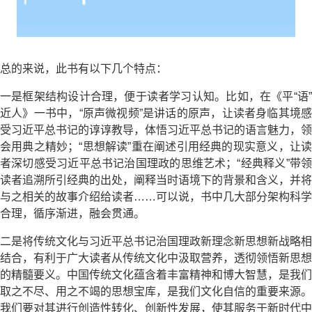
总的来说，此书有以下几个特点：
一是框架结构设计合理，便于读者学习认知。比如，在《平“语”
近人》一书中，“原声微视频”是讲话的原声，让读者身临其境感
受习近平总书记的谆谆教导，体悟习近平总书记的语言魅力，领
会用典之精妙；“思想解读”重在阐述引用经典的现实意义，让读
者深切感受习近平总书记治国理政的思维艺术；“经典释义”带领
读者追溯所引经典的出处，阐释当时语境下的背景和含义，并将
与之相关的故事介绍给读者……可以说，书中几大部分架构科学
合理，循序渐进，融会贯通。
二是将传统文化与习近平总书记治国理政新理念新思想新战略相
结合，有利于广大读者从传统文化中汲取营养，透彻领悟新思想
的精髓要义。中国传统文化蕴含着丰富精神和博大智慧，是我们
取之不尽、用之不竭的思想宝库，是我们文化自信的重要来源。
我们要对其进行创造性转化、创新性发展，使其服务于新时代中