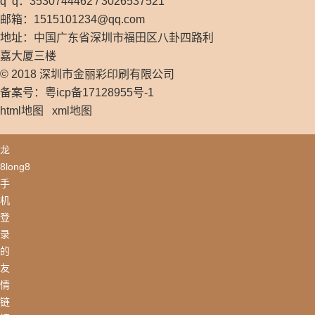
q q：3530744462 / 3026537521
邮箱：
1515101234@qq.com
地址：中国广东省深圳市福田区八卦四路利
嘉大厦三楼
© 2018 深圳市金丽彩印刷有限公司
备案号：粤icp备17128955号-1
html地图
xml地图
龙
8long8
手
机
登
录
的
友
情
链