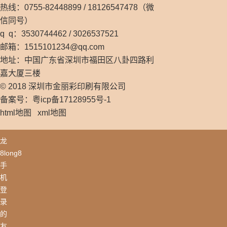
热线：0755-82448899 / 18126547478（微
信同号）
q q：3530744462 / 3026537521
邮箱：
1515101234@qq.com
地址：中国广东省深圳市福田区八卦四路利
嘉大厦三楼
© 2018 深圳市金丽彩印刷有限公司
备案号：粤icp备17128955号-1
html地图
xml地图
龙
8long8
手
机
登
录
的
友