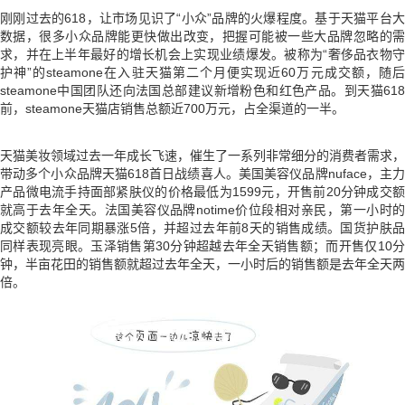
刚刚过去的618，让市场见识了“小众”品牌的火爆程度。基于天猫平台大
数据，很多小众品牌能更快做出改变，把握可能被一些大品牌忽略的需
求，并在上半年最好的增长机会上实现业绩爆发。被称为“奢侈品衣物守
护神”的steamone在入驻天猫第二个月便实现近60万元成交额，随后
steamone中国团队还向法国总部建议新增粉色和红色产品。到天猫618
前，steamone天猫店销售总额近700万元，占全渠道的一半。
天猫美妆领域过去一年成长飞速，催生了一系列非常细分的消费者需求，
带动多个小众品牌天猫618首日战绩喜人。美国美容仪品牌nuface，主力
产品微电流手持面部紧肤仪的价格最低为1599元，开售前20分钟成交额
就高于去年全天。法国美容仪品牌notime价位段相对亲民，第一小时的
成交额较去年同期暴涨5倍，并超过去年前8天的销售成绩。国货护肤品
同样表现亮眼。玉泽销售第30分钟超越去年全天销售额；而开售仅10分
钟，半亩花田的销售额就超过去年全天，一小时后的销售额是去年全天两
倍。