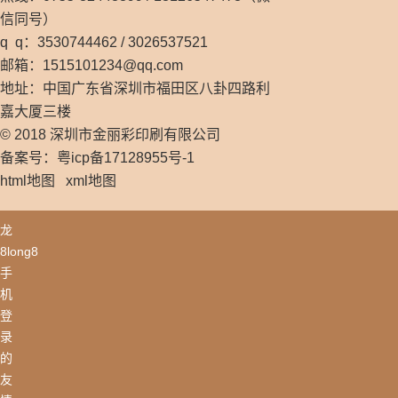
信同号）
q q：3530744462 / 3026537521
邮箱：
1515101234@qq.com
地址：中国广东省深圳市福田区八卦四路利
嘉大厦三楼
© 2018 深圳市金丽彩印刷有限公司
备案号：粤icp备17128955号-1
html地图
xml地图
龙
8long8
手
机
登
录
的
友