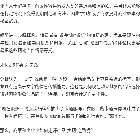
业内人士解释称，萌属性容易激发人类的亲近感和保护欲，并且让人能够
在特定情况下变得更加耐心和专注，因此“卖萌”成了商家提升商业效率的
秘密武器。
赖阳进一步解释称，消费者有“求美”和“求新”的消费心理，尤其是现在的
年轻消费者更加崇尚新潮和时髦，关注“拍照”“晒图”“点赞”的体验也更容
易把这些萌物当作情感寄托。
如何走好“卖萌”之路
分析认为，“卖萌”就像是一种“人设”，会给商品贴上容易亲近的标签，形
象具有远高于文字的信息传播能力，这也是为何现在越来越多的品牌选择
通过萌物形象与品牌产生连接、向消费者传递自身个性。
“现在很多一线服装品牌都推出了卡通服饰，衣服上的卡通头像设计成了
一种时尚符号，甚至很多顶级品牌都与卡通ip进行合作。”赖阳说。
那么，商家和企业该如何走好产品“卖萌”之路呢？