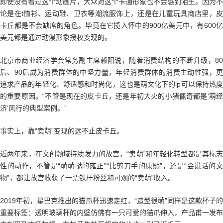
即使没有看过这个动画片，大众对这个卡通形象也不会感到陌生。因为不
论是在t恤衫、运动鞋、卫衣等潮流服饰上，还是在儿童玩具商店里，皮
卡丘都是不会缺席的角色。毕竟在它揽入怀中的900亿美元中，有600亿
美元都是通过动漫形象授权变现的。
北京市商业经济学会常务副主席赖阳说，随着消费结构的不断升级，80
后、90后成为消费群体的中坚力量，年轻消费群体的消费主动性强，更
追求产品的年轻化、舒适感和时尚化，这也是萌文化下的ip可以保持热度
的重要原因。“不管是现在的皮卡丘，还是年初大火的小猪佩奇都是‘萌经
济’风行的典型案例。”
事实上，靠“卖萌”变现的远不止皮卡丘。
近两年来，在文创领域持续发力的故宫，“卖萌”和年轻化转型都是其标志
性的动作，不管是“萌萌哒的雍正”“比剪刀手的康熙”，还是“会说话的文
物”，都让故宫收获了一票铁杆粉丝和可观的“卖萌”收入。
2019年初，星巴克推出的猫爪杯迅速走红，“造型很萌”同样是这款杯子的
重要标签：透明玻璃杯的内壁仿佛有一只可爱的猫爪伸入，产品甫一发布