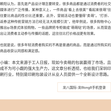
赖阳认为，首先是产品设计理念要转变，很多商品都是通过消费者的社交
媒体进行广泛传播，某种意义上，一件商品“看上去很美”“看起来很萌”往
往要比商品的性价比还重要。此外，营销活动也要懂得“卖萌”。“打折、
返券这种传统营销方法已经无法大规模引流”，他举例说，很多购物中心
推出ip场景式体验购物，一些品牌把专柜做成“萌萌哒”的场景，从而营造
出让消费者主动参与传播的话题，这往往比打价格战更有效果。
也就是说，很多年轻消费者购买的不再是普通的商品，而是通过所购买的
商品收获认同感和满足感。
小编：本文来源于工人日报，现如今卖萌的包装赢得了市场，且
成不为可小觑的强大生产力，这文章分析透彻，也给我们深圳印
刷行业，特别是印刷包装设计从业人员提供一个全新设计思路。
龙八国际-龙8long8手机登录