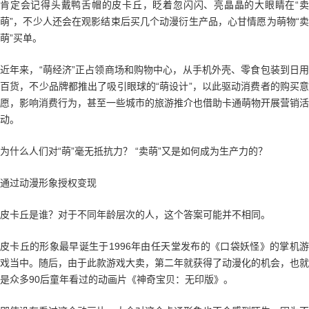
肯定会记得头戴鸭舌帽的皮卡丘，眨着忽闪闪、亮晶晶的大眼睛在“卖
萌”，不少人还会在观影结束后买几个动漫衍生产品，心甘情愿为萌物“卖
萌”买单。
近年来，“萌经济”正占领商场和购物中心，从手机外壳、零食包装到日用
百货，不少品牌都推出了吸引眼球的“萌设计”，以此驱动消费者的购买意
愿，影响消费行为，甚至一些城市的旅游推介也借助卡通萌物开展营销活
动。
为什么人们对“萌”毫无抵抗力？ “卖萌”又是如何成为生产力的？
通过动漫形象授权变现
皮卡丘是谁？对于不同年龄层次的人，这个答案可能并不相同。
皮卡丘的形象最早诞生于1996年由任天堂发布的《口袋妖怪》的掌机游
戏当中。随后，由于此款游戏大卖，第二年就获得了动漫化的机会，也就
是众多90后童年看过的动画片《神奇宝贝：无印版》。