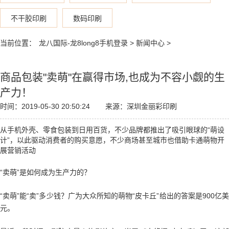
不干胶印刷
数码印刷
当前位置：
龙八国际-龙8long8手机登录
>
新闻中心
>
商品包装"卖萌"在赢得市场,也成为不容小觑的生
产力！
时间：2019-05-30 20:50:24
来源：深圳金丽彩印刷
从手机外壳、零食包装到日用百货，不少品牌都推出了吸引眼球的“萌设
计”，以此驱动消费者的购买意愿，不少商场甚至城市也借助卡通萌物开
展营销活动
“卖萌”是如何成为生产力的？
“卖萌”能“卖”多少钱？广为大众所知的萌物“皮卡丘”给出的答案是900亿美
元。