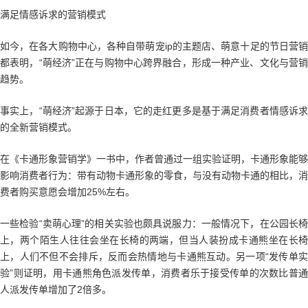
满足情感诉求的营销模式
如今，在各大购物中心，各种自带萌宠ip的主题店、萌意十足的节日营销
都表明，“萌经济”正在与购物中心跨界融合，形成一种产业、文化与营销
趋势。
事实上，“萌经济”起源于日本，它的走红更多是基于满足消费者情感诉求
的全新营销模式。
在《卡通形象营销学》一书中，作者曾通过一组实验证明，卡通形象能够
影响消费者行为：带有动物卡通形象的零食，与没有动物卡通的相比，消
费者购买意愿会增加25%左右。
一些检验“卖萌心理”的相关实验也颇具说服力：一般情况下，在公园长椅
上，两个陌生人往往会坐在长椅的两端，但当人装扮成卡通熊坐在长椅
上，人们不但不会排斥，反而会热情地与卡通熊互动。另一项“发传单实
验”则证明，用卡通熊角色派发传单，消费者乐于接受传单的次数比普通
人派发传单增加了2倍多。