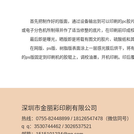
首先把制作好的版面，通过设备输出到可以印刷的pc胶片
或电子分色机所制得并作了适当修整的底片，在印刷前印成
最后即是曝光，晒版即是将载有图文的胶片、硫酸纸和其它
在网版、ps版、树脂版表面涂上一层感光膜后烘干，将有
的ps版固定到印刷机的胶辊上，调校油墨，开机印刷。印后
深圳市金丽彩印刷有限公司
热线：0755-82448899 / 18126547478（微信同号）
q q：3530744462 / 3026537521