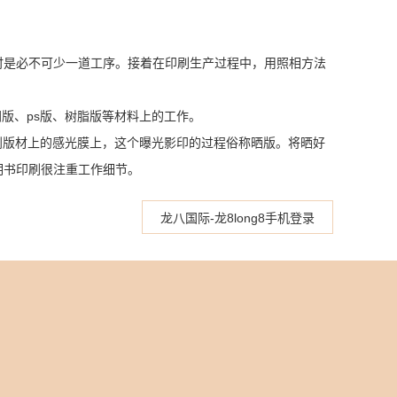
时是必不可少一道工序。接着在印刷生产过程中，用照相方法
、ps版、树脂版等材料上的工作。
版材上的感光膜上，这个曝光影印的过程俗称晒版。将晒好
明书印刷很注重工作细节。
龙八国际-龙8long8手机登录