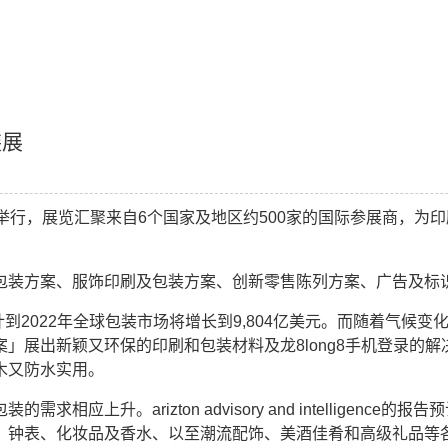
装展
举行，展览汇聚来自6个国家及地区约500家的国际参展商，为
包装方案、服饰印刷及包装方案、创新零售陈列方案、广告及标
显示， 预计到2022年全球包装市场将增长到9,804亿美元。而随
」展出新颖又环保的印刷和包装材料及龙8long8手机登录的
木又防水实用。
上升。arizton advisory and intelligence
钟表、化妆品及香水、以至潮流配饰、美酒佳肴和高级礼品等各种