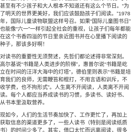
甚至有不少孩子和大人根本不知道还有这么个节日。“为
了明天的世界更美好，我们应该鼓励孩子们阅读。”1978
年，国际儿童读物联盟这样号召。如果“国际儿童图书日”
也能像“六一”一样引起全社会的重视，让孩子们每年都能
在这个书香四溢的节日里亲近图书并在心里播下阅读的
种子，那该多好啊！
对读书的重要性无须赘述，先哲们都论述得非常深刻。
高尔基说“书籍是人类进步的阶梯”，惠普尔说“书籍是屹
立在时间的汪洋大海中的灯塔”，德伯里则表示“书籍是培
育我们的良师，无需鞭笞和棍打，不用言语和训斥，不
收学费，也不拘形式”。人生离不开阅读，人类离不开阅
读。每个人都应当养成读书的习惯，多读书、读好书、
从书本里汲取营养。
现如今，人们的生活节奏加快了、工作更忙了，再加上
获取信息的渠道更多了，一些人读书（特别是阅读纸质
书）的时间少多了。其实，借口太忙而远离阅读，很多